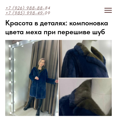
+7 (926) 988-88-
84
+7 (985) 998-49-
09
Красота в деталях: компоновка
цвета меха при перешиве шуб