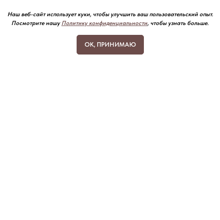
Наш веб-сайт использует куки, чтобы улучшить ваш пользовательский опыт.
Посмотрите нашу
Политику конфиденциальности
, чтобы узнать больше.
OK, ПРИНИМАЮ
Остались вопросы? Напишите нам, и мы
обязательно свяжемся с вами!
Email
Имя